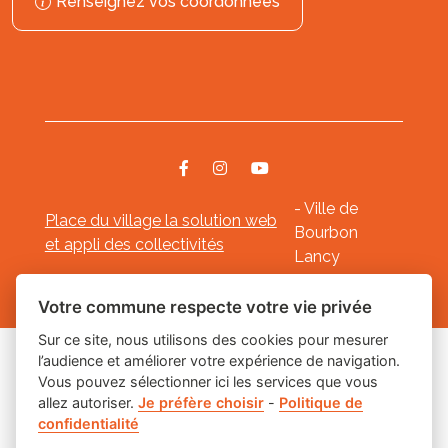
Renseignez vos coordonnées
- Ville de
Place du village la solution web
Bourbon
et appli des collectivités
Lancy
Mentions légales
-
-
Gestion des cookies
Votre commune respecte votre vie privée
Sur ce site, nous utilisons des cookies pour mesurer
l’audience et améliorer votre expérience de navigation.
Les labels
Vous pouvez sélectionner ici les services que vous
allez autoriser.
Je préfère choisir
-
Politique de
confidentialité