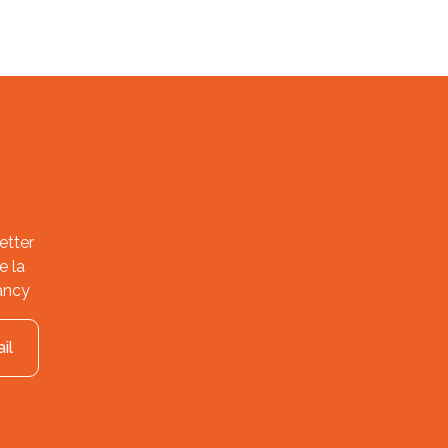
etter
e la
ancy
il