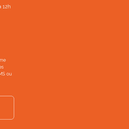
à 12h
ème
es
SMS ou