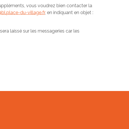
 suppléments, vous voudrez bien contacter la
bl.place-du-village.fr
, en indiquant en objet :
era laissé sur les messageries car les