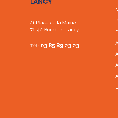
LANCY
M
P
21 Place de la Mairie
71140 Bourbon-Lancy
C
A
03 85 89 23 23
Tél :
A
A