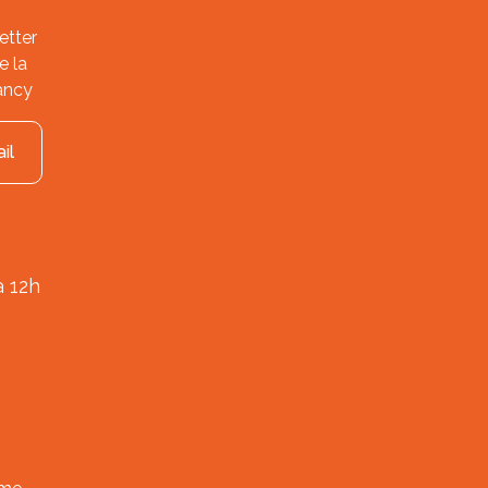
etter
e la
ancy
il
à 12h