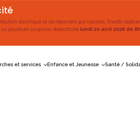
ité
stribution électrique et de répondre aux besoins, Enedis réalise
 ou plusieurs coupures d’électricité
lundi 20 avril 2026 de 8
ches et services
Enfance et Jeunesse
Santé / Solida