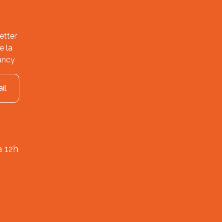
etter
e la
ancy
il
à 12h