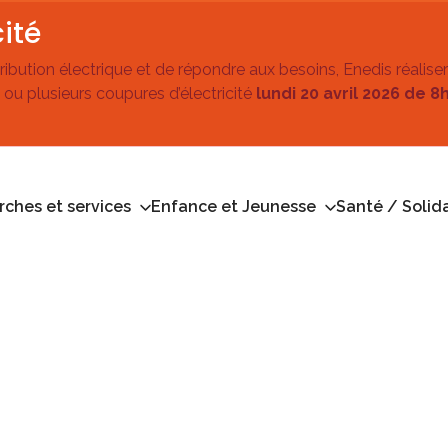
ité
stribution électrique et de répondre aux besoins, Enedis réalise
 ou plusieurs coupures d’électricité
lundi 20 avril 2026 de 8
ches et services
Enfance et Jeunesse
Santé / Solida