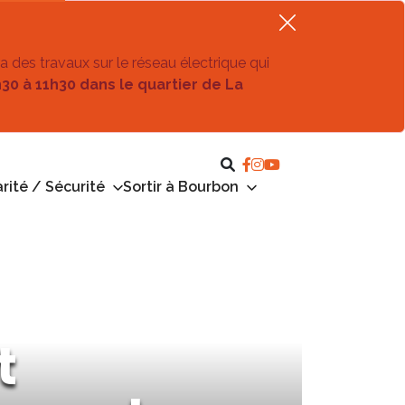
ra des travaux sur le réseau électrique qui
h30 à 11h30 dans le quartier de La
rité / Sécurité
Sortir à Bourbon
t