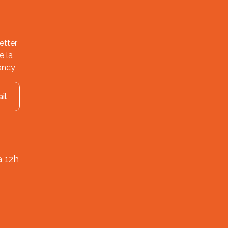
etter
e la
ancy
il
à 12h