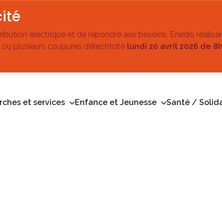
ité
stribution électrique et de répondre aux besoins, Enedis réalise
 ou plusieurs coupures d’électricité
lundi 20 avril 2026 de 8
ches et services
Enfance et Jeunesse
Santé / Solida