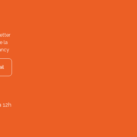
etter
e la
ancy
il
à 12h