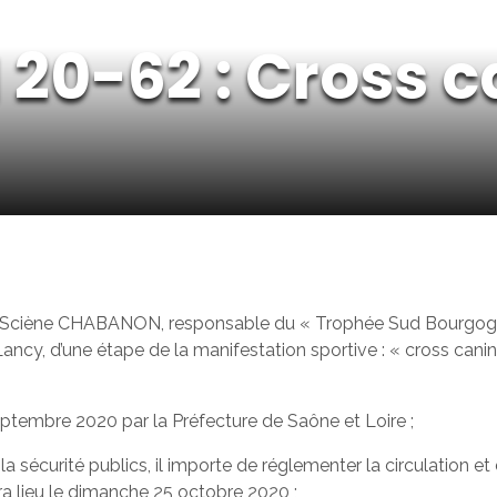
 20-62 : Cross c
ciène CHABANON, responsable du « Trophée Sud Bourgogne 
cy, d’une étape de la manifestation sportive : « cross cani
septembre 2020 par la Préfecture de Saône et Loire ;
 la sécurité publics, il importe de réglementer la circulation e
a lieu le dimanche 25 octobre 2020 ;