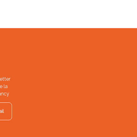
etter
e la
ancy
il