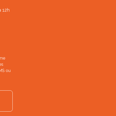
à 12h
ème
es
SMS ou