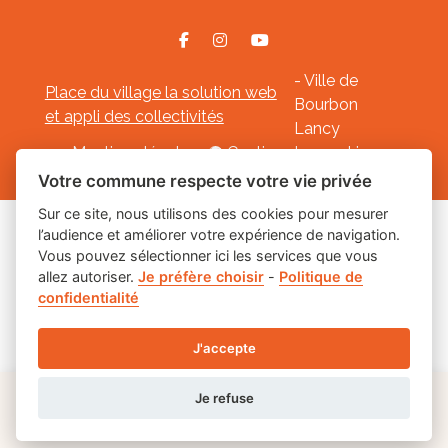
- Ville de
Place du village la solution web
Bourbon
et appli des collectivités
Lancy
Mentions légales
-
Gestion des cookies
Votre commune respecte votre vie privée
Sur ce site, nous utilisons des cookies pour mesurer
l’audience et améliorer votre expérience de navigation.
Les labels
Vous pouvez sélectionner ici les services que vous
allez autoriser.
Je préfère choisir
-
Politique de
confidentialité
J'accepte
Je refuse