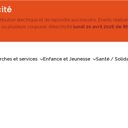
ité
stribution électrique et de répondre aux besoins, Enedis réalise
 ou plusieurs coupures d’électricité
lundi 20 avril 2026 de 8
ches et services
Enfance et Jeunesse
Santé / Solida