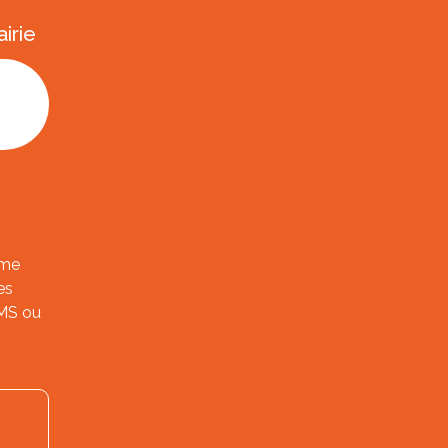
irie
ème
es
SMS ou