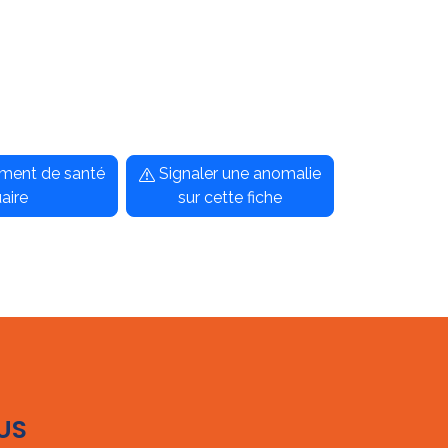
sement de santé
Signaler une anomalie
aire
sur cette fiche
US