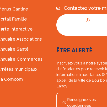
Contactez votre ma
enus Cantine
ortail Famille
Horaires
arte interactive
d'ouverture
nnuaire Associations
ÊTRE ALERTÉ
nnuaire Santé
Annuaire Commerces
Inscrivez-vous à notre syst
rrêtés municipaux
d'Info-alertes pour recevoir l
informations importantes (
La Comcom
appel) de la Ville de Bourbon
Lancy
Renseignez vos
coordonnées