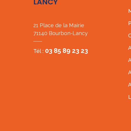
LANCY
M
P
21 Place de la Mairie
71140 Bourbon-Lancy
C
A
03 85 89 23 23
Tél :
A
A