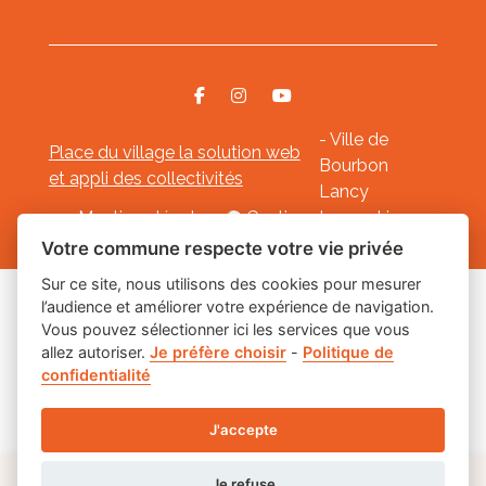
- Ville de
Place du village la solution web
Bourbon
et appli des collectivités
Lancy
Mentions légales
-
Gestion des cookies
Votre commune respecte votre vie privée
Sur ce site, nous utilisons des cookies pour mesurer
l’audience et améliorer votre expérience de navigation.
Les labels
Vous pouvez sélectionner ici les services que vous
allez autoriser.
Je préfère choisir
-
Politique de
confidentialité
J'accepte
Je refuse