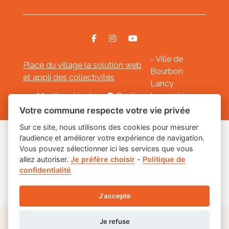
- Ville de
Place du village la solution web
Bourbon
et appli des collectivités
Lancy
Mentions légales
-
Gestion des cookies
Votre commune respecte votre vie privée
Sur ce site, nous utilisons des cookies pour mesurer
l’audience et améliorer votre expérience de navigation.
Les labels
Vous pouvez sélectionner ici les services que vous
allez autoriser.
Je préfère choisir
-
Politique de
confidentialité
J'accepte
Je refuse