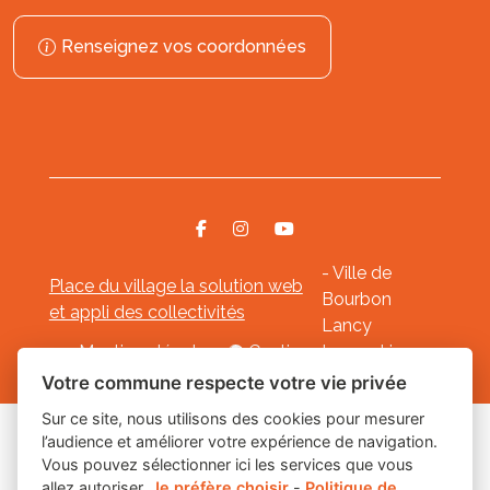
Renseignez vos coordonnées
- Ville de
Place du village la solution web
Bourbon
et appli des collectivités
Lancy
Mentions légales
-
Gestion des cookies
Votre commune respecte votre vie privée
Sur ce site, nous utilisons des cookies pour mesurer
l’audience et améliorer votre expérience de navigation.
Les labels
Vous pouvez sélectionner ici les services que vous
allez autoriser.
Je préfère choisir
-
Politique de