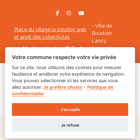
- Ville de
Place du village la solution web
Bourbon
et appli des collectivités
Lancy
Mentions légales
-
Gestion des cookies
Votre commune respecte votre vie privée
Sur ce site, nous utilisons des cookies pour mesurer
l’audience et améliorer votre expérience de navigation.
Les labels
Vous pouvez sélectionner ici les services que vous
allez autoriser.
Je préfère choisir
-
Politique de
confidentialité
J'accepte
Je refuse