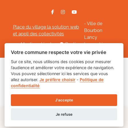
- Ville de
Place du village la solution web
Bourbon
et appli des collectivités
Lancy
Mentions légales
-
Gestion des cookies
Votre commune respecte votre vie privée
Sur ce site, nous utilisons des cookies pour mesurer
l’audience et améliorer votre expérience de navigation.
Les labels
Vous pouvez sélectionner ici les services que vous
allez autoriser.
Je préfère choisir
-
Politique de
confidentialité
J'accepte
Je refuse