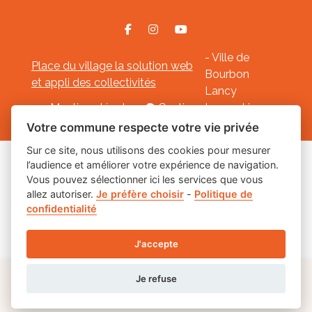
- Ville de
Place du village la solution web
Bourbon
et appli des collectivités
Lancy
Mentions légales
-
Gestion des cookies
Votre commune respecte votre vie privée
Sur ce site, nous utilisons des cookies pour mesurer
l’audience et améliorer votre expérience de navigation.
Les labels
Vous pouvez sélectionner ici les services que vous
allez autoriser.
Je préfère choisir
-
Politique de
confidentialité
J'accepte
Je refuse