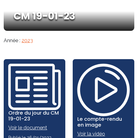
CM 19-01-23
Année :
2023
Ordre du jour du CM
19-01-23
Le compte-rendu
en image
Voir le document
Voir la vidéo
Publié le 26/01/2023