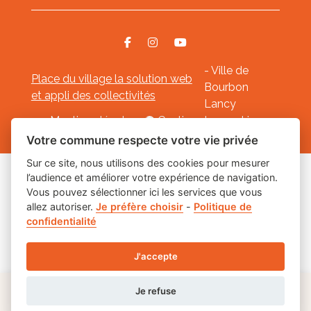
- Ville de
Place du village la solution web
Bourbon
et appli des collectivités
Lancy
Mentions légales
-
Gestion des cookies
Votre commune respecte votre vie privée
Sur ce site, nous utilisons des cookies pour mesurer
l’audience et améliorer votre expérience de navigation.
Les labels
Vous pouvez sélectionner ici les services que vous
allez autoriser.
Je préfère choisir
-
Politique de
confidentialité
J'accepte
Je refuse