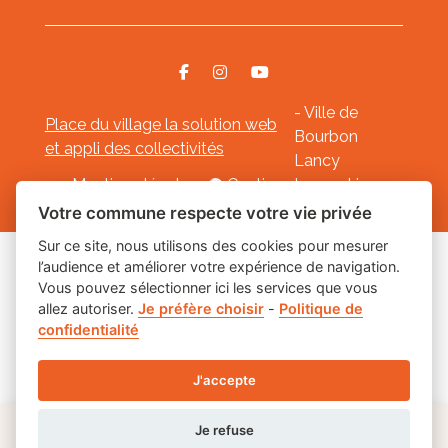
- Ville de
Place du village la solution web
Bourbon
et appli des collectivités
Lancy
Mentions légales
-
Gestion des cookies
Votre commune respecte votre vie privée
Sur ce site, nous utilisons des cookies pour mesurer
l’audience et améliorer votre expérience de navigation.
Les labels
Vous pouvez sélectionner ici les services que vous
allez autoriser.
Je préfère choisir
-
Politique de
confidentialité
J'accepte
Je refuse