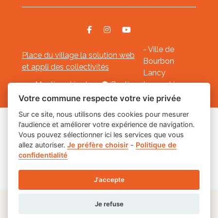
- Ville de
Place du village la solution web
Bourbon
et appli des collectivités
Lancy
Mentions légales
-
Gestion des cookies
Votre commune respecte votre vie privée
Sur ce site, nous utilisons des cookies pour mesurer
l’audience et améliorer votre expérience de navigation.
Les labels
Vous pouvez sélectionner ici les services que vous
allez autoriser.
Je préfère choisir
-
Politique de
confidentialité
J'accepte
Je refuse