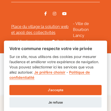
- Ville de
Place du village la solution web
Bourbon
et appli des collectivités
Lancy
Mentions légales
-
Gestion des cookies
Votre commune respecte votre vie privée
Sur ce site, nous utilisons des cookies pour mesurer
l’audience et améliorer votre expérience de navigation.
Les labels
Vous pouvez sélectionner ici les services que vous
allez autoriser.
Je préfère choisir
-
Politique de
confidentialité
J'accepte
Je refuse