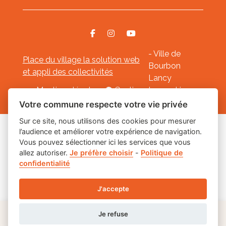
- Ville de
Place du village la solution web
Bourbon
et appli des collectivités
Lancy
Mentions légales
-
Gestion des cookies
Votre commune respecte votre vie privée
Sur ce site, nous utilisons des cookies pour mesurer
l’audience et améliorer votre expérience de navigation.
Les labels
Vous pouvez sélectionner ici les services que vous
allez autoriser.
Je préfère choisir
-
Politique de
confidentialité
J'accepte
Je refuse