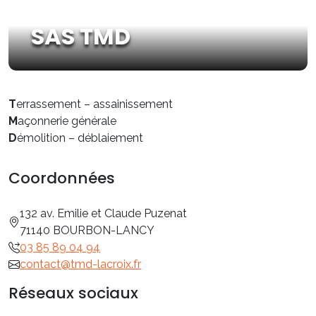
SAS TMD
T
errassement – assainissement
M
açonnerie générale
D
émolition – déblaiement
Coordonnées
132 av. Emilie et Claude Puzenat
71140 BOURBON-LANCY
03 85 89 04 94
contact@tmd-lacroix.fr
Réseaux sociaux