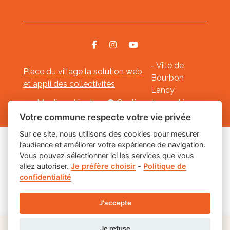
- Ville de
Place du village la solution web
Bourbon
et appli des collectivités
Lancy
Mentions légales
-
Gestion des cookies
Votre commune respecte votre vie privée
Sur ce site, nous utilisons des cookies pour mesurer
l’audience et améliorer votre expérience de navigation.
Les labels
Vous pouvez sélectionner ici les services que vous
allez autoriser.
Je préfère choisir
-
Politique de
confidentialité
J'accepte
Je refuse