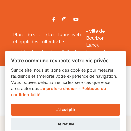
- Ville de
Place du village la solution web
Bourbon
et appli des collectivités
Lancy
Mentions légales
-
Gestion des cookies
Votre commune respecte votre vie privée
Sur ce site, nous utilisons des cookies pour mesurer
l’audience et améliorer votre expérience de navigation.
Les labels
Vous pouvez sélectionner ici les services que vous
allez autoriser.
Je préfère choisir
-
Politique de
confidentialité
J'accepte
Je refuse