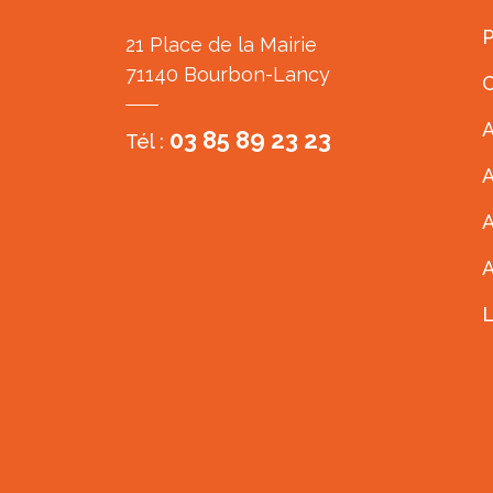
P
21 Place de la Mairie
71140 Bourbon-Lancy
C
A
03 85 89 23 23
Tél :
A
A