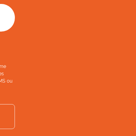
ème
es
SMS ou