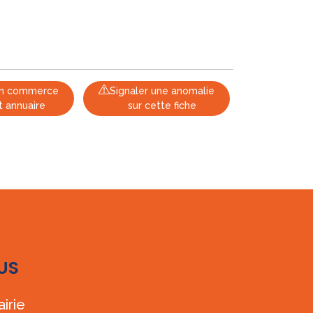
 un commerce
Signaler une anomalie
t annuaire
sur cette fiche
US
irie