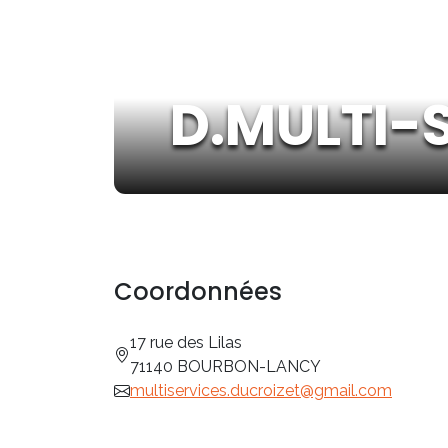
D.MULTI-
Coordonnées
17 rue des Lilas
71140 BOURBON-LANCY
multiservices.ducroizet@gmail.com