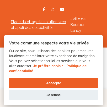
- Ville de
Place du village la solution web
Bourbon
et appli des collectivités
Lancy
Mentions légales
-
Gestion des cookies
Votre commune respecte votre vie privée
Sur ce site, nous utilisons des cookies pour mesurer
l’audience et améliorer votre expérience de navigation.
Les labels
Vous pouvez sélectionner ici les services que vous
allez autoriser.
Je préfère choisir
-
Politique de
confidentialité
J'accepte
Je refuse