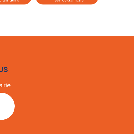
t annuaire
sur cette fiche
US
irie