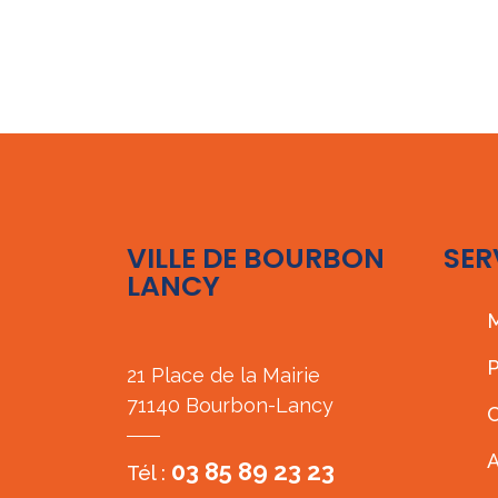
VILLE DE BOURBON
SER
LANCY
M
P
21 Place de la Mairie
71140 Bourbon-Lancy
C
A
03 85 89 23 23
Tél :