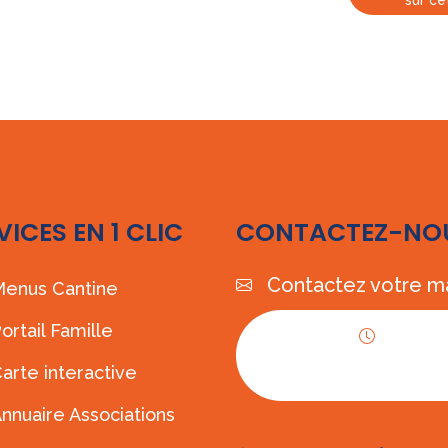
sur ce
VICES EN 1 CLIC
CONTACTEZ-NO
Contactez votre ma
enus Cantine
ortail Famille
Horaires
arte interactive
d'ouverture
nnuaire Associations