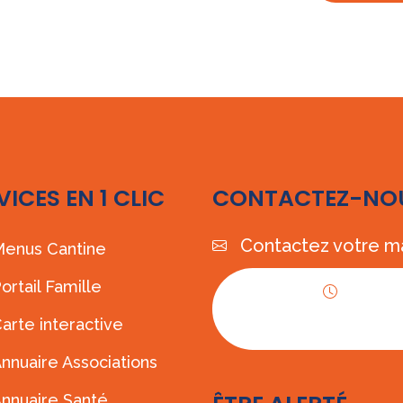
VICES EN 1 CLIC
CONTACTEZ-NO
Contactez votre ma
enus Cantine
ortail Famille
Horaires
arte interactive
d'ouverture
nnuaire Associations
nnuaire Santé