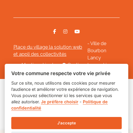
- Ville de
Place du village la solution web
Bourbon
et appli des collectivités
Lancy
Mentions légales
-
Gestion des cookies
Votre commune respecte votre vie privée
Sur ce site, nous utilisons des cookies pour mesurer
l’audience et améliorer votre expérience de navigation.
Les labels
Vous pouvez sélectionner ici les services que vous
allez autoriser.
Je préfère choisir
-
Politique de
confidentialité
J'accepte