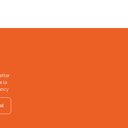
etter
e la
ancy
il