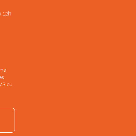
à 12h
ème
es
SMS ou