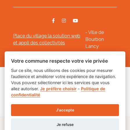
- Ville de
Place du village la solution web
Bourbon
et appli des collectivités
Lancy
Mentions légales
-
-
Gestion des cookies
Votre commune respecte votre vie privée
Sur ce site, nous utilisons des cookies pour mesurer
l’audience et améliorer votre expérience de navigation.
Les labels
Vous pouvez sélectionner ici les services que vous
allez autoriser.
Je préfère choisir
-
Politique de
confidentialité
J'accepte
Je refuse