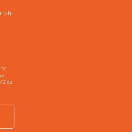
à 12h
ème
es
SMS ou