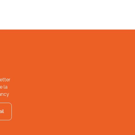
etter
e la
ancy
il