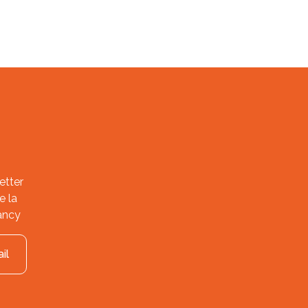
etter
e la
ancy
il