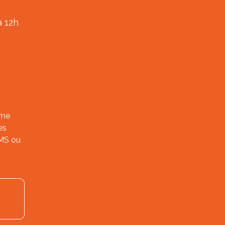
à 12h
ème
es
SMS ou