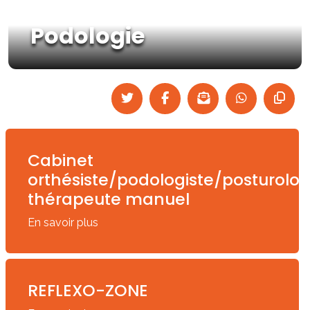
Podologie
Cabinet
orthésiste/podologiste/posturolo
thérapeute manuel
En savoir plus
REFLEXO-ZONE