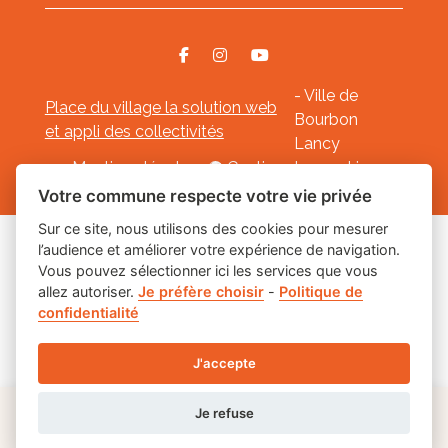
- Ville de
Place du village la solution web
Bourbon
et appli des collectivités
Lancy
Mentions légales
-
Gestion des cookies
Votre commune respecte votre vie privée
Sur ce site, nous utilisons des cookies pour mesurer
l’audience et améliorer votre expérience de navigation.
Les labels
Vous pouvez sélectionner ici les services que vous
allez autoriser.
Je préfère choisir
-
Politique de
confidentialité
J'accepte
Je refuse