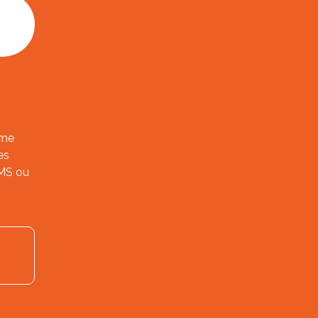
ème
es
SMS ou