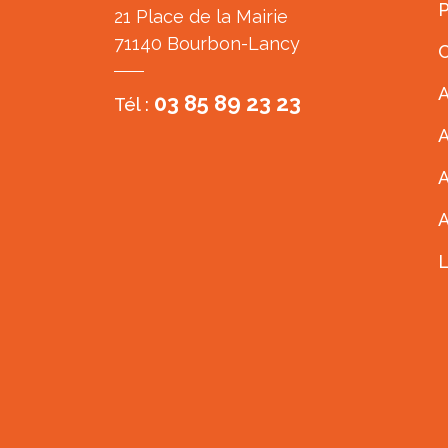
P
21 Place de la Mairie
71140 Bourbon-Lancy
C
A
03 85 89 23 23
Tél :
A
A