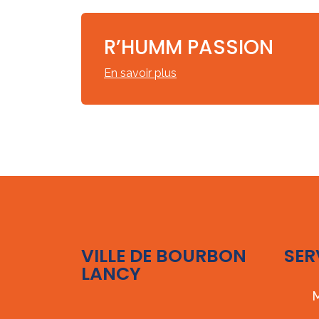
R’HUMM PASSION
En savoir plus
VILLE DE BOURBON
SER
LANCY
M