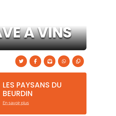
VE A VINS
LES PAYSANS DU
BEURDIN
En savoir plus