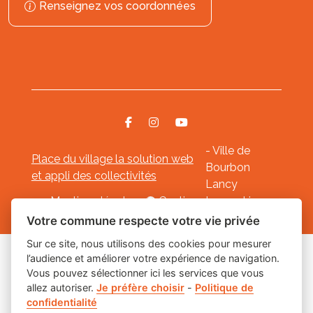
Renseignez vos coordonnées
- Ville de
Place du village la solution web
Bourbon
et appli des collectivités
Lancy
Mentions légales
-
Gestion des cookies
Votre commune respecte votre vie privée
Sur ce site, nous utilisons des cookies pour mesurer
l’audience et améliorer votre expérience de navigation.
Les labels
Vous pouvez sélectionner ici les services que vous
allez autoriser.
Je préfère choisir
-
Politique de
confidentialité