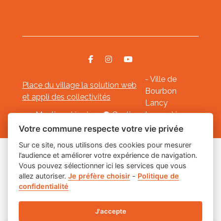
- Ville de
Place du village la solution web
Bourbon
et appli des collectivités
Lancy
Mentions légales
-
Gestion des cookies
Votre commune respecte votre vie privée
Sur ce site, nous utilisons des cookies pour mesurer
l’audience et améliorer votre expérience de navigation.
Les labels
Vous pouvez sélectionner ici les services que vous
allez autoriser.
Je préfère choisir
-
Politique de
confidentialité
J'accepte