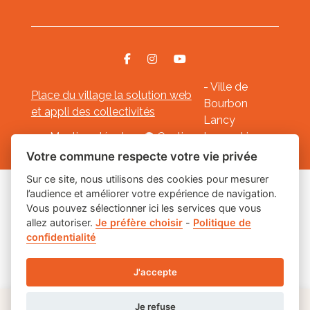
- Ville de
Place du village la solution web
Bourbon
et appli des collectivités
Lancy
Mentions légales
-
Gestion des cookies
Votre commune respecte votre vie privée
Sur ce site, nous utilisons des cookies pour mesurer
l’audience et améliorer votre expérience de navigation.
Les labels
Vous pouvez sélectionner ici les services que vous
allez autoriser.
Je préfère choisir
-
Politique de
confidentialité
J'accepte
Je refuse