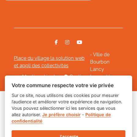
- Ville de
Place du village la solution web
Bourbon
et appli des collectivités
Lancy
Mentions légales
-
Gestion des cookies
Votre commune respecte votre vie privée
Sur ce site, nous utilisons des cookies pour mesurer
l’audience et améliorer votre expérience de navigation.
Les labels
Vous pouvez sélectionner ici les services que vous
allez autoriser.
Je préfère choisir
-
Politique de
confidentialité
J'accepte