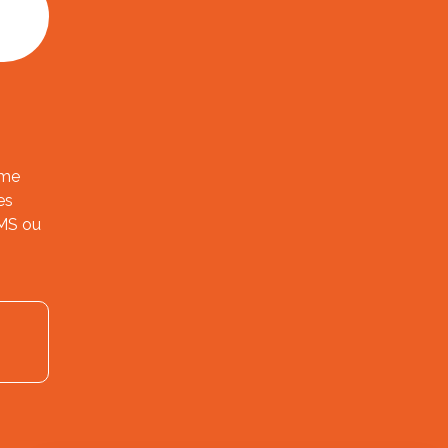
ème
es
SMS ou