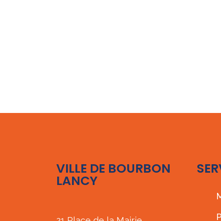
VILLE DE BOURBON
SER
LANCY
M
P
21 Place de la Mairie