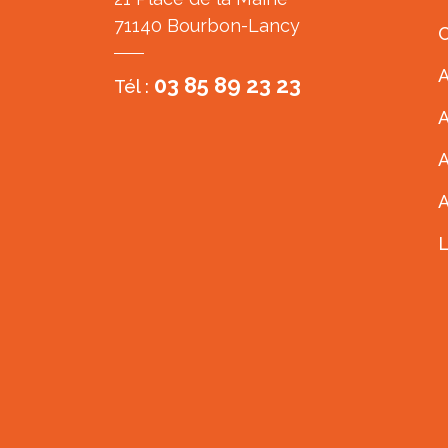
71140 Bourbon-Lancy
C
A
03 85 89 23 23
Tél :
A
A