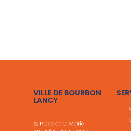
VILLE DE BOURBON
SER
LANCY
M
P
21 Place de la Mairie