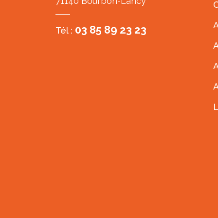
71140 Bourbon-Lancy
C
A
03 85 89 23 23
Tél :
A
A