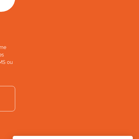
ème
es
SMS ou