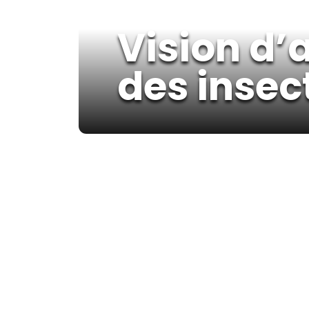
Vision d’
des insec