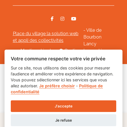
- Ville de
Place du village la solution web
Bourbon
et appli des collectivités
Lancy
Mentions légales
-
Gestion des cookies
Votre commune respecte votre vie privée
Sur ce site, nous utilisons des cookies pour mesurer
l’audience et améliorer votre expérience de navigation.
Les labels
Vous pouvez sélectionner ici les services que vous
allez autoriser.
Je préfère choisir
-
Politique de
confidentialité
J'accepte
Je refuse