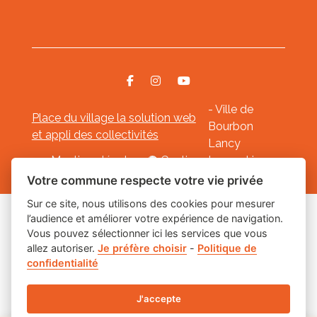
- Ville de
Place du village la solution web
Bourbon
et appli des collectivités
Lancy
Mentions légales
-
Gestion des cookies
Votre commune respecte votre vie privée
Sur ce site, nous utilisons des cookies pour mesurer
l’audience et améliorer votre expérience de navigation.
Les labels
Vous pouvez sélectionner ici les services que vous
allez autoriser.
Je préfère choisir
-
Politique de
confidentialité
J'accepte