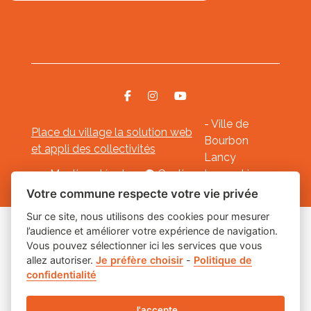
- Ville de
Place du village la solution web
Bourbon
et appli des collectivités
Lancy
Mentions légales
-
Gestion des cookies
Votre commune respecte votre vie privée
Sur ce site, nous utilisons des cookies pour mesurer
l’audience et améliorer votre expérience de navigation.
Les labels
Vous pouvez sélectionner ici les services que vous
allez autoriser.
Je préfère choisir
-
Politique de
confidentialité
J'accepte