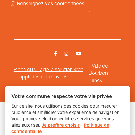
Renseignez vos coordonnées
- Ville de
Place du village la solution web
Bourbon
et appli des collectivités
Lancy
Mentions légales
-
Gestion des cookies
Votre commune respecte votre vie privée
Sur ce site, nous utilisons des cookies pour mesurer
l’audience et améliorer votre expérience de navigation.
Les labels
Vous pouvez sélectionner ici les services que vous
allez autoriser.
Je préfère choisir
-
Politique de
confidentialité