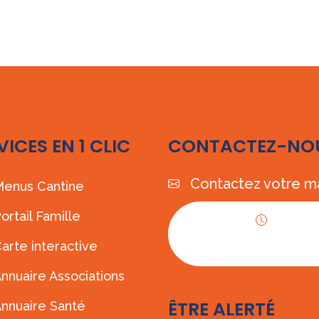
VICES EN 1 CLIC
CONTACTEZ-NO
Contactez votre ma
enus Cantine
ortail Famille
Horaires
arte interactive
d'ouverture
nnuaire Associations
ÊTRE ALERTÉ
nnuaire Santé