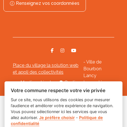
Renseignez vos coordonnées
- Ville de
Place du village la solution web
Bourbon
et appli des collectivités
Lancy
Mentions légales
-
Gestion des cookies
Votre commune respecte votre vie privée
Sur ce site, nous utilisons des cookies pour mesurer
l’audience et améliorer votre expérience de navigation.
Les labels
Vous pouvez sélectionner ici les services que vous
allez autoriser.
Je préfère choisir
-
Politique de
confidentialité