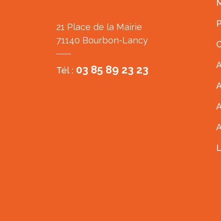
M
P
21 Place de la Mairie
71140 Bourbon-Lancy
C
A
03 85 89 23 23
Tél :
A
A