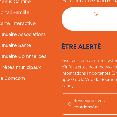
Contactez votre ma
enus Cantine
ortail Famille
Horaires
arte interactive
d'ouverture
nnuaire Associations
ÊTRE ALERTÉ
nnuaire Santé
Annuaire Commerces
Inscrivez-vous à notre syst
rrêtés municipaux
d'Info-alertes pour recevoir l
informations importantes (
La Comcom
appel) de la Ville de Bourbon
Lancy
Renseignez vos
coordonnées