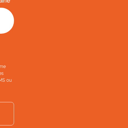
irie
ème
es
SMS ou