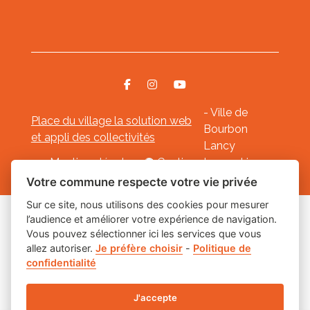
- Ville de
Place du village la solution web
Bourbon
et appli des collectivités
Lancy
Mentions légales
-
Gestion des cookies
Votre commune respecte votre vie privée
Sur ce site, nous utilisons des cookies pour mesurer
l’audience et améliorer votre expérience de navigation.
Les labels
Vous pouvez sélectionner ici les services que vous
allez autoriser.
Je préfère choisir
-
Politique de
confidentialité
J'accepte