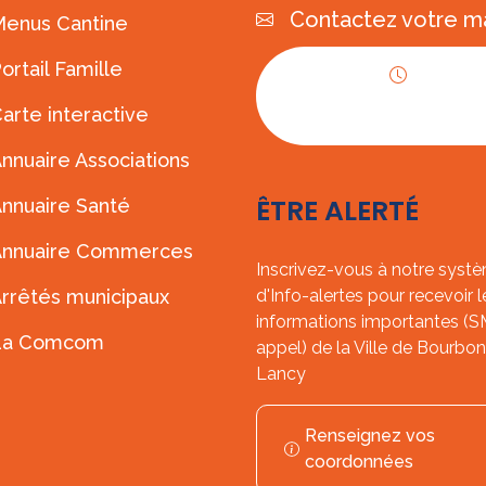
Contactez votre ma
enus Cantine
ortail Famille
Horaires
arte interactive
d'ouverture
nnuaire Associations
ÊTRE ALERTÉ
nnuaire Santé
Annuaire Commerces
Inscrivez-vous à notre syst
rrêtés municipaux
d'Info-alertes pour recevoir l
informations importantes (
La Comcom
appel) de la Ville de Bourbon
Lancy
Renseignez vos
coordonnées