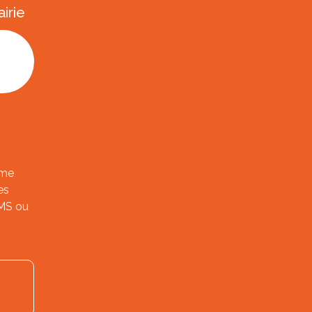
irie
ème
es
SMS ou