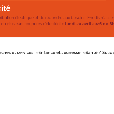
ité
stribution électrique et de répondre aux besoins, Enedis réalise
 ou plusieurs coupures d’électricité
lundi 20 avril 2026 de 8
ches et services
Enfance et Jeunesse
Santé / Solida