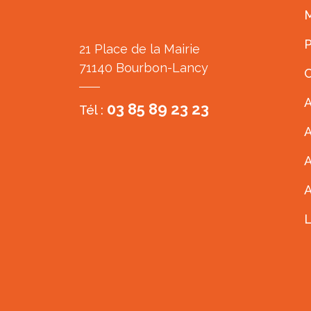
M
P
21 Place de la Mairie
71140 Bourbon-Lancy
C
A
03 85 89 23 23
Tél :
A
A