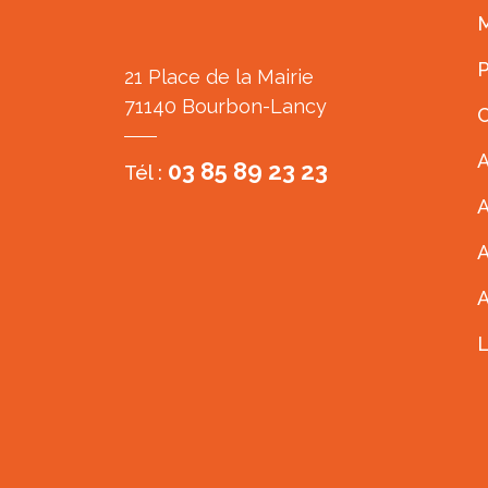
M
P
21 Place de la Mairie
71140 Bourbon-Lancy
C
A
03 85 89 23 23
Tél :
A
A