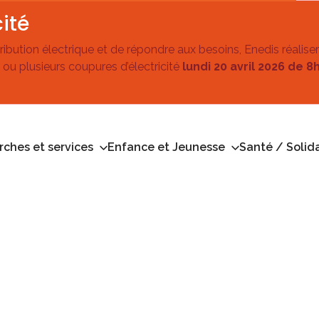
ité
stribution électrique et de répondre aux besoins, Enedis réalise
 ou plusieurs coupures d’électricité
lundi 20 avril 2026 de 8
ches et services
Enfance et Jeunesse
Santé / Solida