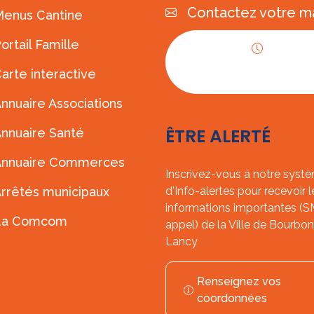
Contactez votre ma
enus Cantine
ortail Famille
Horaires
arte interactive
d'ouverture
nnuaire Associations
ÊTRE ALERTÉ
nnuaire Santé
Annuaire Commerces
Inscrivez-vous à notre syst
rrêtés municipaux
d'Info-alertes pour recevoir l
informations importantes (
La Comcom
appel) de la Ville de Bourbon
Lancy
Renseignez vos
coordonnées