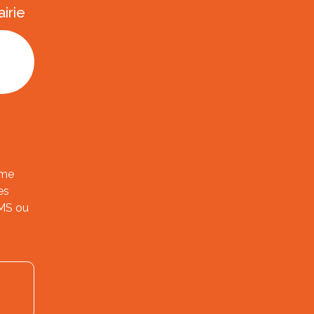
irie
ème
es
SMS ou